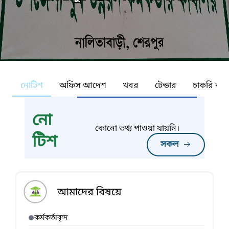
নোটিশ
অফিস আদেশ
খবর
টেন্ডার
চাকরি কর্ন
নো
কোনো তথ্য পাওয়া যায়নি।
টিশ
সকল
আমাদের বিষয়ে
কর্মকর্তাবৃন্দ