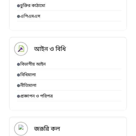
চুক্তির কাঠামো
এপিএমএস
আইন ও বিধি
বিভাগীয় আইন
বিধিমালা
নীতিমালা
প্রজ্ঞাপন ও পরিপত্র
জরূরি কল