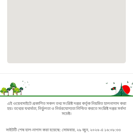
০১৯০৮৮৮৮৮৮৮
মাদকদ্রব্য নিয়ন্ত্রণ হটলাইন
১৬১১৩
জরুরী অভ্যন্তরীণ নৌ-পরিবহন হটলাইন
১৬৪৪৫
পাসপোর্ট বাতায়ন হটলাইন
এই ওয়েবসাইটে প্রকাশিত সকল তথ্য সংশ্লিষ্ট দপ্তর কর্তৃক নিয়মিত হালনাগাদ করা
১৬১৭১
হয়। তথ্যের যথার্থতা, নির্ভুলতা ও নির্ভরযোগ্যতা নিশ্চিত করতে সংশ্লিষ্ট দপ্তর সর্বদা
সচেষ্ট।
বাংলাদেশ মুক্তিযোদ্ধা কল্যাণ ট্রাস্ট
সাইটটি শেষ হাল-নাগাদ করা হয়েছে: সোমবার, ২৯ জুন, ২০২৬ এ ১৬:০৮:৩৩